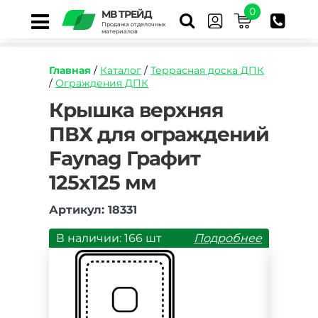
0
МВ ТРЕЙД
Продажа отделочных
материалов
Главная
/
Каталог
/
Террасная доска ДПК
/
Ограждения ДПК
https://mvtrade.ru/images/id/normal/kryshka-
Крышка верхняя
verkhnyaya-
ПВХ для ограждений
pvkh-
dlya-
Faynag Графит
ograzhdenij-
iz-
125х125 мм
dpk-
faynag-
Артикул: 18331
grafit-
100h100-
В наличии: 166 шт
Подробнее
mm.jpg