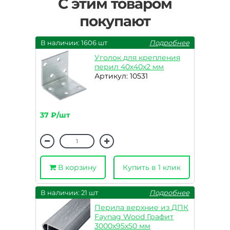
С этим товаром
покупают
В наличии: 1606 шт
Подробнее
Уголок для крепления
перил 40х40х2 мм
Артикул: 10531
37 ₽/шт
В корзину
Купить в 1 клик
В наличии: 21 шт
Подробнее
Перила верхние из ДПК
Faynag Wood Графит
3000х95х50 мм