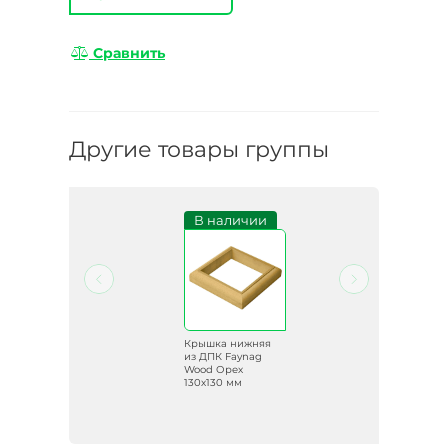
Сравнить
Другие товары группы
и
В наличии
яя
Крышка нижняя
из ДПК Faynag
Wood Орех
0
130х130 мм