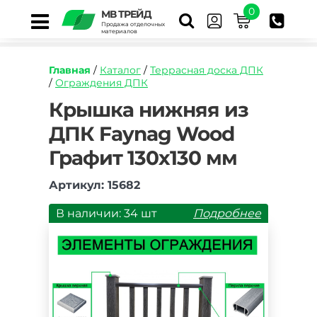
0
МВ ТРЕЙД
Продажа отделочных
материалов
Главная
/
Каталог
/
Террасная доска ДПК
/
Ограждения ДПК
https://mvtrade.ru/images/id/normal/kryshka-
Крышка нижняя из
nizhnyaya-
ДПК Faynag Wood
iz-
dpk-
Графит 130х130 мм
faynag-
wood-
grafit-
Артикул: 15682
130h130-
mm.jpg
В наличии: 34 шт
Подробнее