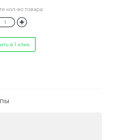
е кол-во товара:
ить в 1 клик
ппы