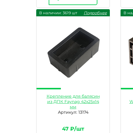
В наличии: 3619 шт
Подробнее
В на
Крепление для балясин
из ДПК Faynag 42х25х14
W
мм
Артикул: 13174
47 ₽/шт