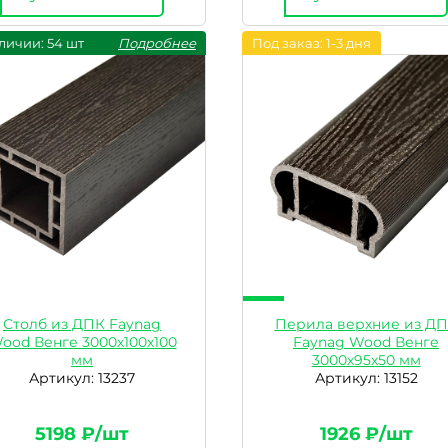
личии: 54 шт
Подробнее
Под заказ: 1-3 дня
Столб из ДПК Faynag
Перила верхние из Д
ood Венге 3000х100х100
Faynag Wood Венге
мм
3000х95х50 мм
Артикул: 13237
Артикул: 13152
5198 ₽/шт
1926 ₽/шт