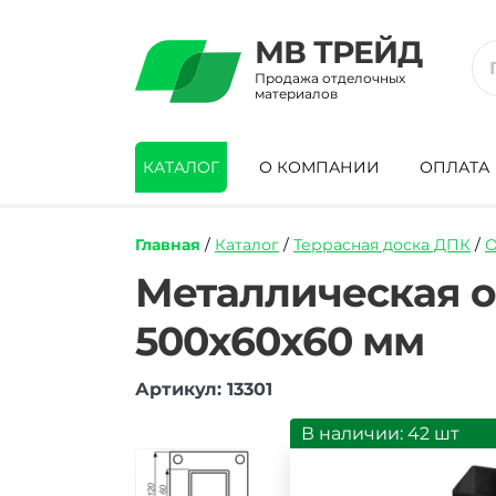
МВ ТРЕЙД
Продажа отделочных
материалов
КАТАЛОГ
О КОМПАНИИ
ОПЛАТА
Главная
/
Каталог
/
Террасная доска ДПК
/
О
https://mvtrade.ru/images/id/normal/meta
Металлическая о
stakan-
dlya-
500х60х60 мм
montazha-
stolbov-
ograzhdenij-
Артикул: 13301
faynag-
500-
В наличии: 42 шт
mm.jpg