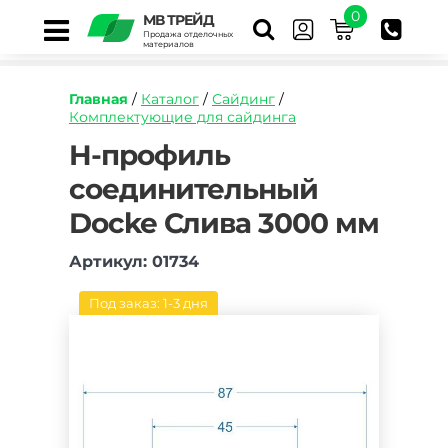
0
МВ ТРЕЙД
Продажа отделочных
материалов
Главная
/
Каталог
/
Сайдинг
/
Комплектующие для сайдинга
https://mvtrade.ru/images/id/normal/h-
H-профиль
profil-
соединительный
soedinitelnyy-
docke-
Docke Слива 3000 мм
sliva-
3050-
mm.jpg
Артикул: 01734
Под заказ: 1-3 дня