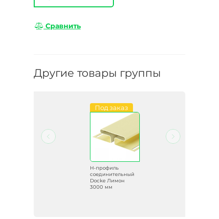
Сравнить
Другие товары группы
и
Под заказ
H-профиль
ый
соединительный
р
Docke Лимон
3000 мм