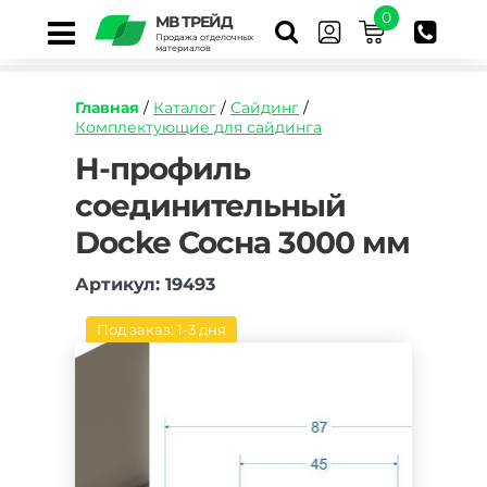
0
МВ ТРЕЙД
Продажа отделочных
материалов
Главная
/
Каталог
/
Сайдинг
/
Комплектующие для сайдинга
https://mvtrade.ru/images/id/normal/h-
H-профиль
profil-
соединительный
soedinitelnyj-
docke-
Docke Сосна 3000 мм
sosna-
3000-
mm.jpg
Артикул: 19493
Под заказ: 1-3 дня