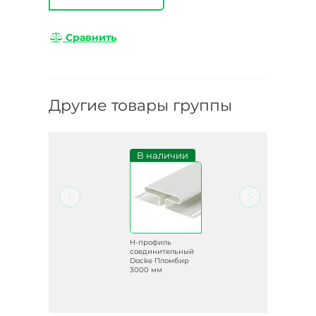
Сравнить
Другие товары группы
В наличии
H-профиль
ый
соединительный
ль
Docke Пломбир
3000 мм