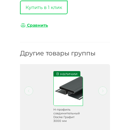
Купить в 1 клик
Сравнить
Другие товары группы
В наличии
H-профиль
ый
соединительный
Docke Графит
м
3000 мм