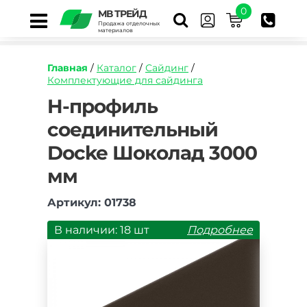
0
МВ ТРЕЙД
Продажа отделочных
материалов
Главная
/
Каталог
/
Сайдинг
/
Комплектующие для сайдинга
https://mvtrade.ru/images/id/normal/h-
H-профиль
profil-
соединительный
soedinitelnyy-
docke-
Docke Шоколад 3000
shokolad-
3000-
мм
mm.jpg
Артикул: 01738
В наличии: 18 шт
Подробнее