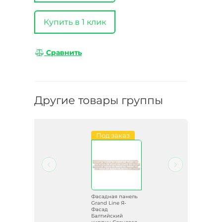
Купить в 1 клик
Сравнить
Другие товары группы
Под заказ
ель
Фасадная панель
Grand Line Я-
Фасад
Балтийский