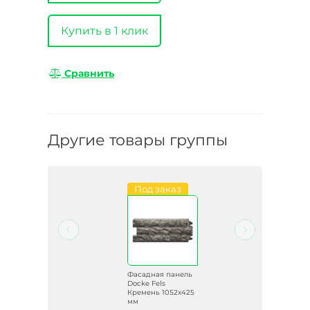
Купить в 1 клик
Сравнить
Другие товары группы
Под заказ
ель
Фасадная панель
Docke Fels
ь
Кремень 1052х425
мм