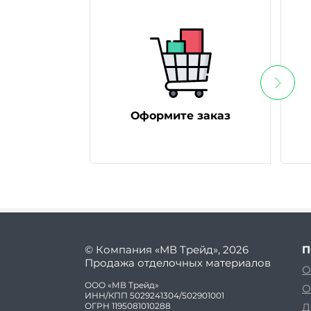
Оформите заказ
© Компания «МВ Трейд», 2026
П
Продажа отделочных материалов
О
ООО «МВ Трейд»
О
ИНН/КПП 5029241304/502901001
ОГРН 1195081010288
Д