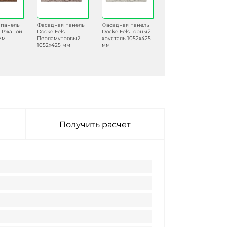
 панель
Фасадная панель
Фасадная панель
Фасадная панель
s Ржаной
Docke Fels
Docke Fels Горный
Docke Fels
мм
Перламутровый
хрусталь 1052х425
Кремень 1052х425
1052х425 мм
мм
мм
Получить расчет