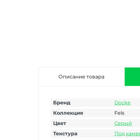
Фасадная панель
Фасадная панель
Docke Fels Ржаной
Docke Fels
1052х425 мм
Перламутровый
1052х425 мм
Описание товара
Бренд
Docke
Коллекция
Fels
Цвет
Серый
Текстура
Под каме