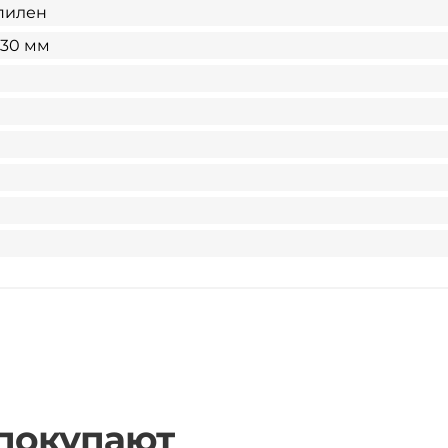
пилен
х30 мм
 покупают