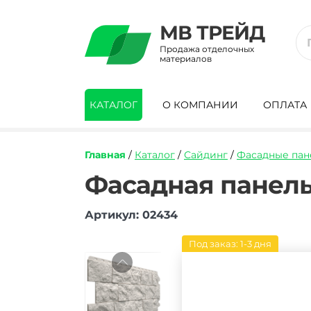
МВ ТРЕЙД
Продажа отделочных
материалов
КАТАЛОГ
О КОМПАНИИ
ОПЛАТА
Главная
/
Каталог
/
Сайдинг
/
Фасадные пан
https://mvtrade.ru/images/id/normal/fas
Фасадная панель
panel-
docke-
Артикул: 02434
fels-
arktik.jpg
Под заказ: 1-3 дня