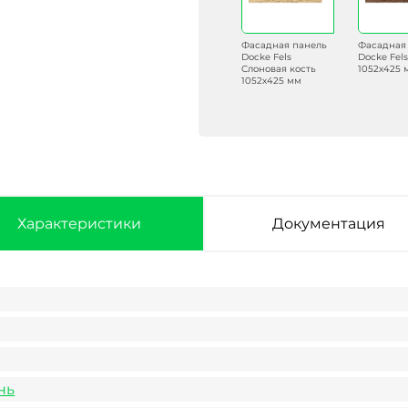
Фасадная панель
Фасадная панель
Фасадная панель
Фасадная
Docke Fels Горный
Docke Fels
Docke Fels
Docke Fel
хрусталь 1052х425
Кремень 1052х425
Слоновая кость
1052х425 
мм
мм
1052х425 мм
Характеристики
Документация
нь