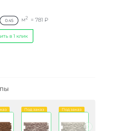
2
м
=
781
₽
ить в 1 клик
ппы
аказ
Под заказ
Под заказ
Под заказ