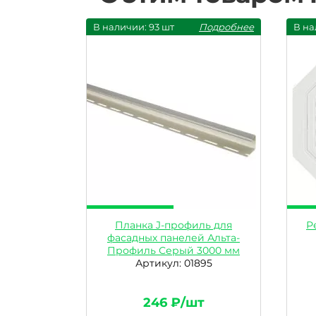
В наличии: 93 шт
Подробнее
В на
Планка J-профиль для
Р
фасадных панелей Альта-
Профиль Серый 3000 мм
Артикул: 01895
246 ₽/шт