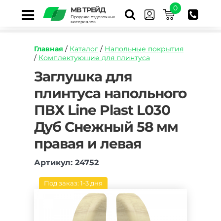
0
МВ ТРЕЙД
Продажа отделочных
материалов
Главная
/
Каталог
/
Напольные покрытия
/
Комплектующие для плинтуса
https://mvtrade.ru/images/id/normal/zaglushka
Заглушка для
dlya-
плинтуса напольного
plintusa-
napolnogo-
ПВХ Line Plast L030
pvh-
line-
Дуб Снежный 58 мм
plast-
l030-
правая и левая
dub-
snezhnyy-
Артикул: 24752
58-
mm-
Под заказ: 1-3 дня
pravaya-
i-
levaya.jpg