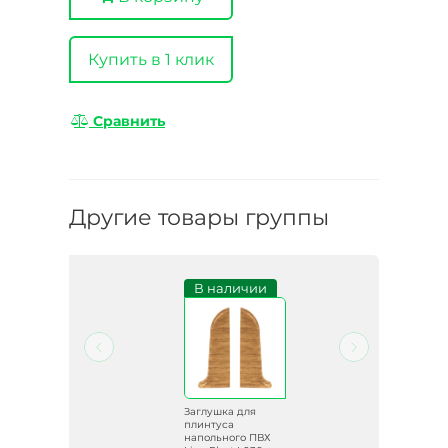
Купить в 1 клик
Сравнить
Другие товары группы
и
В наличии
Заглушка для
плинтуса
ВХ
напольного ПВХ