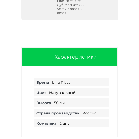
Line Plast L036
58
Дуб Магнатский
евая
58 мм правая и
левая
Характеристики
Бренд
Line Plast
Цвет
Натуральный
Высота
58 мм
Страна производства
Россия
Комплект
2 шт.