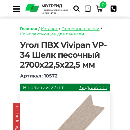
0
МВ ТРЕЙД
Продажа отделочных
материалов
Главная
/
Каталог
/
Стеновые панели
/
Комплектующие для панелей
https://mvtrade.ru/images/id/normal/ugolok-
Угол ПВХ Vivipan VP-
pvkh-
34 Шелк песочный
vivipan-
vp-
2700х22,5х22,5 мм
34-
shelk-
pesochnyj-
Артикул: 10572
2700kh225kh225-
mm.jpg
В наличии: 22 шт
Подробнее
Распродажа