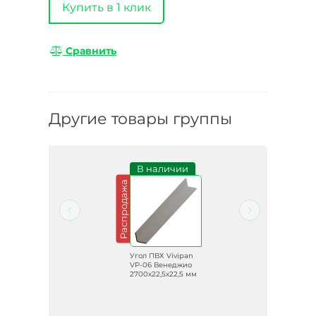
Купить в 1 клик
Сравнить
Другие товары группы
и
В наличии
Распродажа
Распродажа
an
Угол ПВХ Vivipan
бой
VP-06 Венеджио
 мм
2700х22,5х22,5 мм