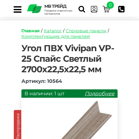
0
МВ ТРЕЙД
Продажа отделочных
материалов
Главная
/
Каталог
/
Стеновые панели
/
Комплектующие для панелей
https://mvtrade.ru/images/id/normal/ugolok-
Угол ПВХ Vivipan VP-
pvkh-
25 Спайс Светлый
vivipan-
vp-
2700х22,5х22,5 мм
25-
spajs-
svetlyj-
Артикул: 10564
2700kh225kh225-
mm.jpg
В наличии: 1 шт
Подробнее
Распродажа