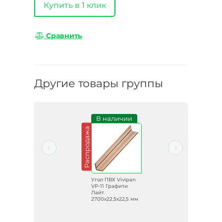
Купить в 1 клик
Сравнить
Другие товары группы
и
В наличии
Распродажа
Распродажа
an
Угол ПВХ Vivipan
VP-11 Графити
Лайт
 мм
2700х22,5х22,5 мм