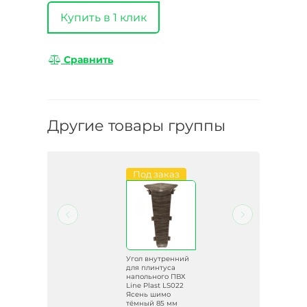
Купить в 1 клик
Сравнить
Другие товары группы
и
Под заказ
ий
Угол внутренний
для плинтуса
ВХ
напольного ПВХ
Line Plast LS022
 85
Ясень шимо
тёмный 85 мм