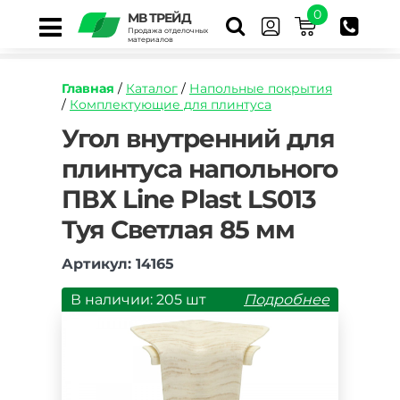
0
МВ ТРЕЙД
Продажа отделочных
материалов
Главная
/
Каталог
/
Напольные покрытия
/
Комплектующие для плинтуса
https://mvtrade.ru/images/id/normal/ugol-
Угол внутренний для
vnutrenniy-
плинтуса напольного
dlya-
plintusa-
ПВХ Line Plast LS013
napolnogo-
pvh-
Туя Светлая 85 мм
line-
plast-
Артикул: 14165
ls013-
tuya-
В наличии: 205 шт
Подробнее
svetlaya-
85-
mm.jpg