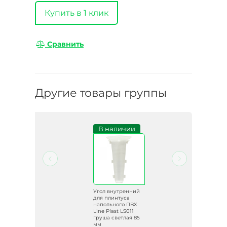
Купить в 1 клик
Сравнить
Другие товары группы
и
В наличии
ий
Угол внутренний
для плинтуса
ВХ
напольного ПВХ
4
Line Plast LS011
Груша светлая 85
мм