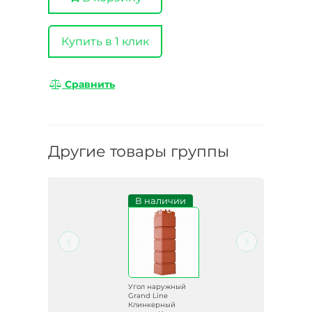
Купить в 1 клик
Сравнить
Другие товары группы
и
В наличии
й
Угол наружный
Grand Line
Клинкерный