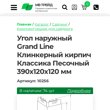
0
МВ ТРЕЙД
Продажа отделочных
материалов
Главная
/
Каталог
/
Сайдинг
/
Комплектующие для сайдинга
https://mvtrade.ru/images/id/normal/ugol-
Угол наружный
naruzhnyy-
Grand Line
grand-
line-
Клинкерный кирпич
klinkernyy-
kirpich-
Классика Песочный
pesochnyy.jpg
390х120х120 мм
Артикул: 10256
В наличии: 74 шт
Подробнее