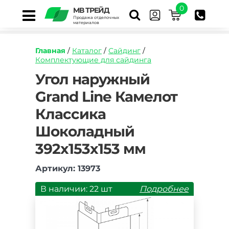
0
МВ ТРЕЙД
Продажа отделочных
материалов
Главная
/
Каталог
/
Сайдинг
/
Комплектующие для сайдинга
https://mvtrade.ru/images/id/normal/ugol-
Угол наружный
naruzhnyy-
Grand Line Камелот
grand-
line-
Классика
kamelot-
standart-
Шоколадный
korichnevyy.jpg
392х153х153 мм
Артикул: 13973
В наличии: 22 шт
Подробнее