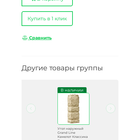
Купить в 1 клик
Сравнить
Другие товары группы
В наличии
й
Угол наружный
Grand Line
ика
Камелот Классика