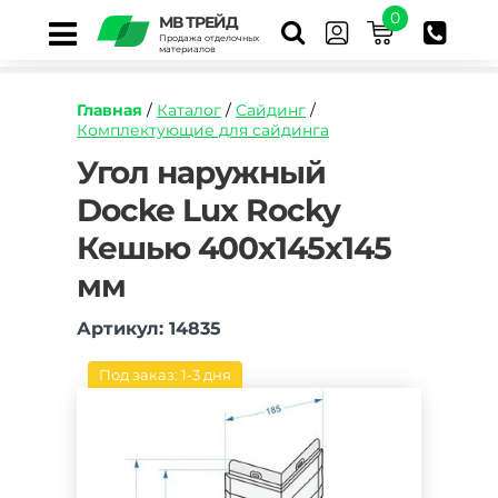
0
МВ ТРЕЙД
Продажа отделочных
материалов
Главная
/
Каталог
/
Сайдинг
/
Комплектующие для сайдинга
https://mvtrade.ru/images/id/normal/ugol-
Угол наружный
naruzhnyy-
Docke Lux Rocky
docke-
lux-
Кешью 400х145х145
rocky-
keshyu.jpg
мм
Артикул: 14835
Под заказ: 1-3 дня