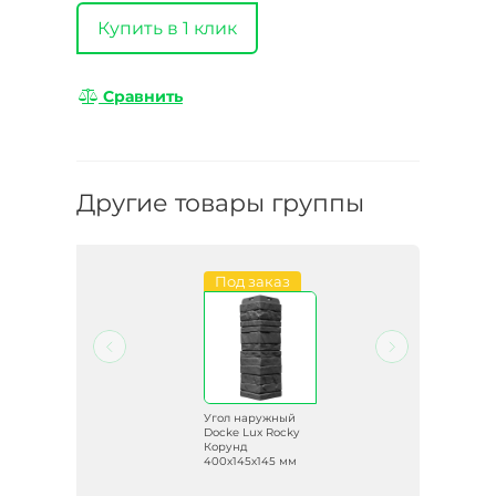
Купить в 1 клик
Сравнить
Другие товары группы
Под заказ
й
Угол наружный
ky
Docke Lux Rocky
х145
Корунд
400х145х145 мм