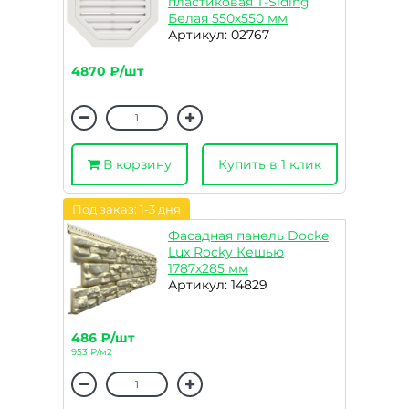
пластиковая T-Siding
Белая 550х550 мм
Артикул: 02767
4870 ₽/шт
В корзину
Купить в 1 клик
Под заказ: 1-3 дня
Фасадная панель Docke
Lux Rocky Кешью
1787х285 мм
Артикул: 14829
486 ₽/шт
953 ₽/м2