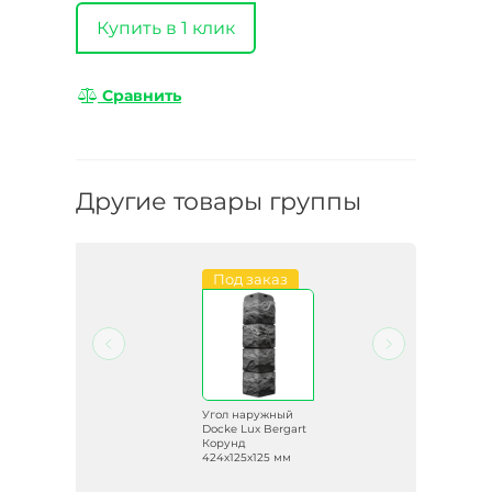
Купить в 1 клик
Сравнить
Другие товары группы
Под заказ
й
Угол наружный
art
Docke Lux Bergart
х
Корунд
м
424х125х125 мм