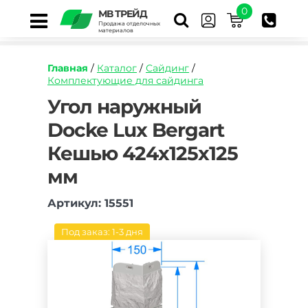
0
МВ ТРЕЙД
Продажа отделочных
материалов
Главная
/
Каталог
/
Сайдинг
/
Комплектующие для сайдинга
https://mvtrade.ru/images/id/normal/ugol-
Угол наружный
naruzhnyy-
Docke Lux Bergart
docke-
lux-
Кешью 424х125х125
bergart-
keshyu.jpg
мм
Артикул: 15551
Под заказ: 1-3 дня