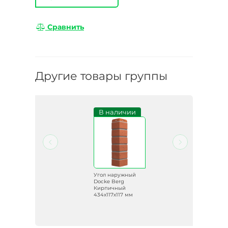
Сравнить
Другие товары группы
В наличии
й
Угол наружный
Docke Berg
Кирпичный
434х117х117 мм