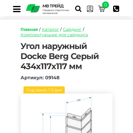
0
МВ ТРЕЙД
Продажа отделочных
материалов
Главная
/
Каталог
/
Сайдинг
/
Комплектующие для сайдинга
https://mvtrade.ru/images/id/normal/ugol-
Угол наружный
naruzhnyy-
Docke Berg Серый
docke-
berg-
434х117х117 мм
seryy.jpg
Артикул: 09148
Под заказ: 1-3 дня