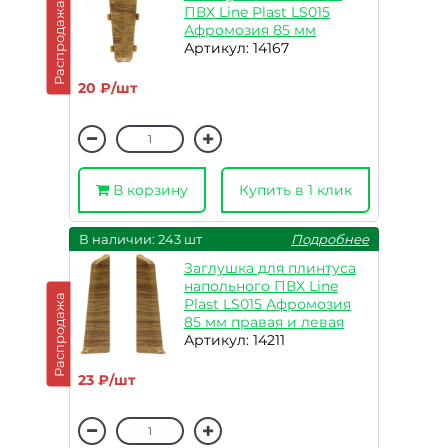
Распродажа
ПВХ Line Plast LS015
Афромозия 85 мм
Артикул: 14167
20 ₽/шт
В корзину
Купить в 1 клик
В наличии: 243 шт
Подробнее
Заглушка для плинтуса
напольного ПВХ Line
Распродажа
Plast LS015 Афромозия
85 мм правая и левая
Артикул: 14211
23 ₽/шт