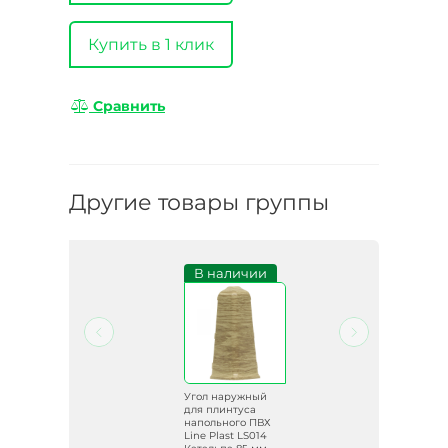
Купить в 1 клик
Сравнить
Другие товары группы
и
В наличии
й
Угол наружный
для плинтуса
ВХ
напольного ПВХ
04
Line Plast LS014