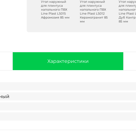
Угол наружный
Угол наружный
Угол наружный
Угол нар
для плинтуса
для плинтуса
для плинтуса
для плинт
напольного ПВХ
напольного ПВХ
напольного ПВХ
напольног
Line Plast LS002
Line Plast LS015
Line Plast LS012
Line Plast
Белый глянец 85
Афромозия 85 мм
Керамогранит 85
Дуб Кантр
мм
мм
85 мм
Характеристики
ьный