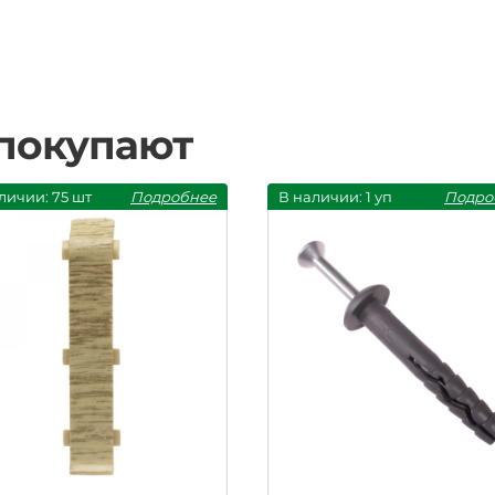
 покупают
личии: 75 шт
Подробнее
В наличии: 1 уп
Подро