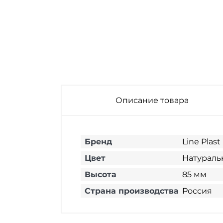
Угол наружный
Угол наружный
Угол наружный
для плинтуса
для плинтуса
для плинтуса
напольного ПВХ
напольного ПВХ
напольного ПВХ
Line Plast LS004
Line Plast LS016
Line Plast LS027
Аруша светло-
Графит 85 мм
Смола
серый 85 мм
фисташкового
дерева 85 мм
Описание товара
Бренд
Line Plast
Цвет
Натурал
Высота
85 мм
Страна производства
Россия