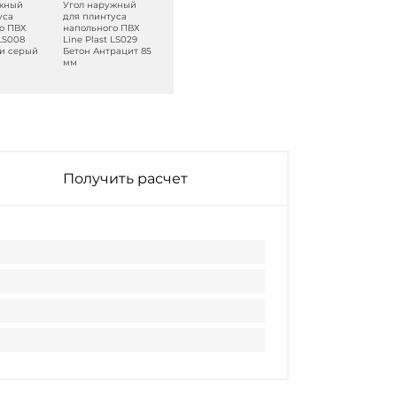
ужный
Угол наружный
Угол наружный
Угол наружный
уса
для плинтуса
для плинтуса
для плинтуса
о ПВХ
напольного ПВХ
напольного ПВХ
напольного ПВХ
 LS008
Line Plast LS029
Line Plast LS006
Line Plast LS011
и серый
Бетон Антрацит 85
Бальза светлая 85
Груша светлая 85
мм
мм
мм
Получить расчет