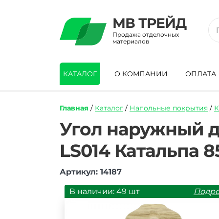
МВ ТРЕЙД
Продажа отделочных
материалов
КАТАЛОГ
О КОМПАНИИ
ОПЛАТА
Главная
/
Каталог
/
Напольные покрытия
/
К
https://mvtrade.ru/images/id/normal/ugo
Угол наружный д
naruzhnyy-
dlya-
LS014 Катальпа 8
plintusa-
napolnogo-
pvh-
Артикул: 14187
line-
plast-
В наличии: 49 шт
Подр
ls014-
katalpa-
85-