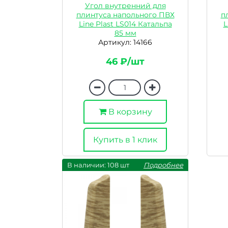
Угол внутренний для
плинтуса напольного ПВХ
п
Line Plast LS014 Катальпа
L
85 мм
Артикул: 14166
46 ₽/шт
В корзину
Купить в 1 клик
В наличии: 108 шт
Подробнее