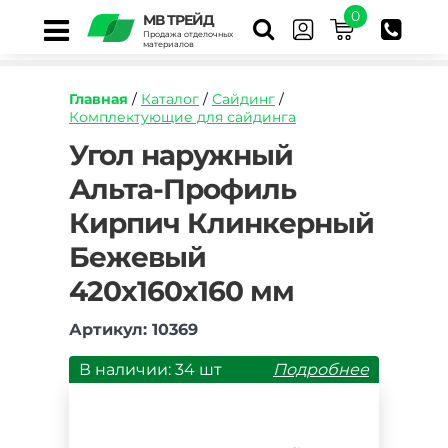
0
МВ ТРЕЙД
Продажа отделочных
материалов
Главная
/
Каталог
/
Сайдинг
/
Комплектующие для сайдинга
https://mvtrade.ru/images/id/normal/ugol-
Угол наружный
naruzhnyy-
Альта-Профиль
alta-
profil-
Кирпич Клинкерный
kirpich-
klinkernyy-
Бежевый
bezhevyy.jpg
420х160х160 мм
Артикул: 10369
В наличии: 34 шт
Подробнее