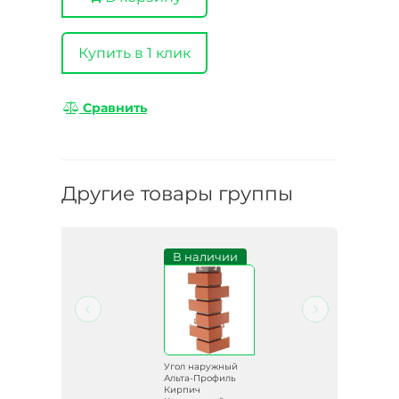
Купить в 1 клик
Сравнить
Другие товары группы
В наличии
й
Угол наружный
ь
Альта-Профиль
Кирпич