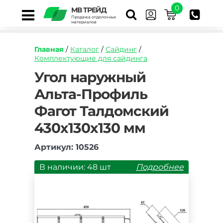
0
МВ ТРЕЙД
Продажа отделочных
материалов
Главная
/
Каталог
/
Сайдинг
/
Комплектующие для сайдинга
https://mvtrade.ru/images/id/normal/ugol-
Угол наружный
naruzhnyy-
Альта-Профиль
alta-
profil-
Фагот Талдомский
fagot-
taldomskiy.jpg
430х130х130 мм
Артикул: 10526
В наличии: 48 шт
Подробнее