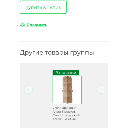
Купить в 1 клик
Сравнить
Другие товары группы
и
В наличии
й
Угол наружный
ь
Альта-Профиль
кий
Фагот Шатурский
м
430х130х130 мм