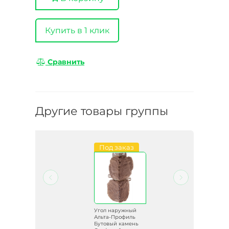
Купить в 1 клик
Сравнить
Другие товары группы
Под заказ
й
Угол наружный
ь
Альта-Профиль
нь
Бутовый камень