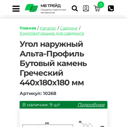
0
МВ ТРЕЙД
Продажа отделочных
материалов
Главная
/
Каталог
/
Сайдинг
/
Комплектующие для сайдинга
https://mvtrade.ru/images/id/normal/ugol-
Угол наружный
naruzhnyy-
Альта-Профиль
alta-
profil-
Бутовый камень
butovyy-
kamen-
Греческий
grecheskiy.jpg
440х180х180 мм
Артикул: 10268
В наличии: 9 шт
Подробнее