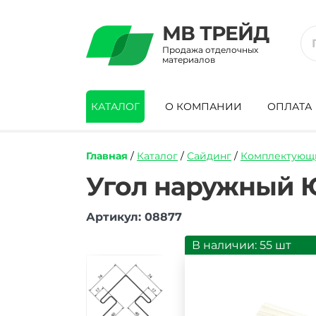
МВ ТРЕЙД
Продажа отделочных
материалов
КАТАЛОГ
О КОМПАНИИ
ОПЛАТА
Главная
/
Каталог
/
Сайдинг
/
Комплектующи
https://mvtrade.ru/images/id/normal/ugo
Угол наружный Ю
naruzhnyj-
yu-
Артикул: 08877
plast-
klassika-
belyj-
В наличии: 55 шт
3050-
mm.jpg