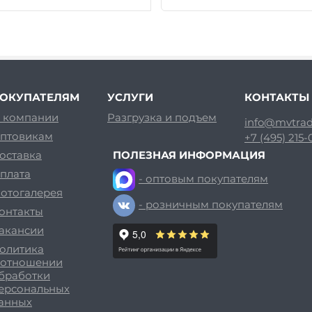
ОКУПАТЕЛЯМ
УСЛУГИ
КОНТАКТЫ
 компании
Разгрузка и подъем
info@mvtrad
птовикам
+7 (495) 215
оставка
ПОЛЕЗНАЯ ИНФОРМАЦИЯ
плата
- оптовым покупателям
отогалерея
- розничным покупателям
онтакты
акансии
олитика
 отношении
бработки
ерсональных
анных