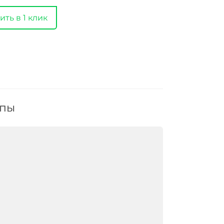
ить в 1 клик
ппы