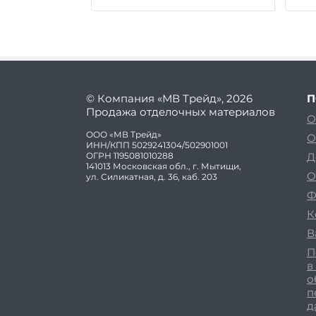
© Компания «МВ Трейд», 2026
П
Продажа отделочных материалов
О
ООО «МВ Трейд»
О
ИНН/КПП 5029241304/502901001
ОГРН 1195081010288
Д
141013 Московская обл., г. Мытищи,
О
ул. Силикатная, д. 36, каб. 203
Ф
К
В
П
в
о
п
д