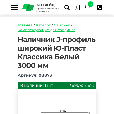
0
МВ ТРЕЙД
Продажа отделочных
материалов
Главная
/
Каталог
/
Сайдинг
/
Комплектующие для сайдинга
https://mvtrade.ru/images/id/normal/nalichnik-
Наличник J-профиль
j-
широкий Ю-Пласт
profil-
shirokij-
Классика Белый
yu-
plast-
3000 мм
klassika-
belyj-
Артикул: 08873
3050-
mm.jpg
В наличии: 1 шт
Подробнее