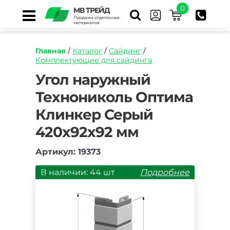
0
МВ ТРЕЙД
Продажа отделочных
материалов
Главная
/
Каталог
/
Сайдинг
/
Комплектующие для сайдинга
https://mvtrade.ru/images/id/normal/ugol-
Угол наружный
naruzhnyj-
Технониколь Оптима
tekhnonikol-
optima-
Клинкер Серый
klinker-
seryj-
420х92х92 мм
420h92h92-
mm.jpg
Артикул: 19373
В наличии: 44 шт
Подробнее