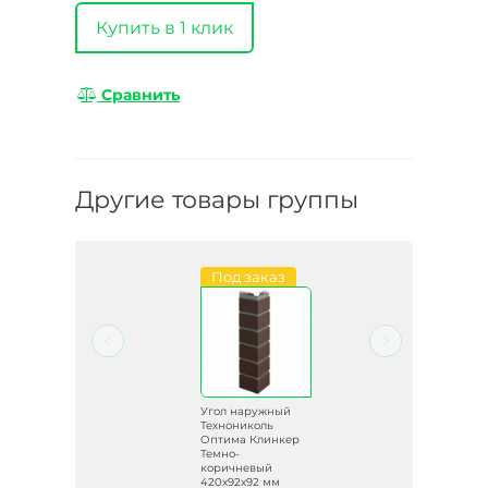
Купить в 1 клик
Сравнить
Другие товары группы
и
Под заказ
й
Угол наружный
Технониколь
ер
Оптима Клинкер
ь
Темно-
коричневый
420х92х92 мм