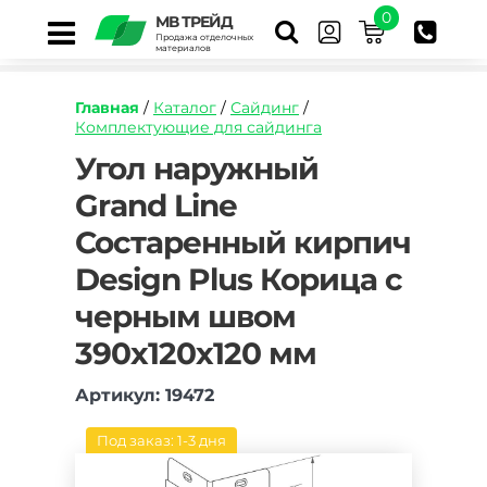
0
МВ ТРЕЙД
Продажа отделочных
материалов
Главная
/
Каталог
/
Сайдинг
/
Комплектующие для сайдинга
https://mvtrade.ru/images/id/normal/ugol-
Угол наружный
naruzhnyj-
Grand Line
grand-
line-
Состаренный кирпич
sostarennyj-
kirpich-
Design Plus Корица с
design-
plus-
черным швом
koricza-
390х120х120 мм
s-
chernym-
shvom-
Артикул: 19472
390kh120kh120-
mm.jpg
Под заказ: 1-3 дня