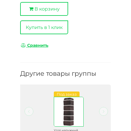
В корзину
Купить в 1 клик
Сравнить
Другие товары группы
и
Под заказ
й
Угол наружный