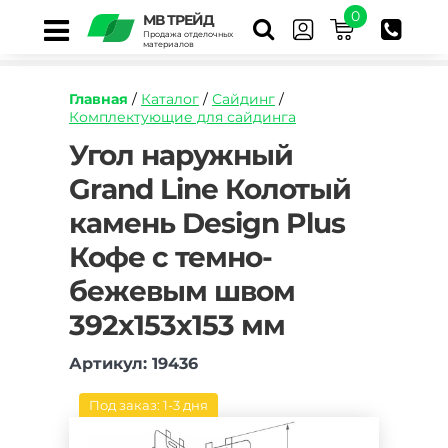
0
МВ ТРЕЙД
Продажа отделочных
материалов
Главная
/
Каталог
/
Сайдинг
/
Комплектующие для сайдинга
https://mvtrade.ru/images/id/normal/ugol-
Угол наружный
naruzhnyj-
Grand Line Колотый
grand-
line-
камень Design Plus
kolotyj-
kamen-
Кофе с темно-
design-
plus-
бежевым швом
kofe-
392х153х153 мм
s-
temno-
bezhevym-
Артикул: 19436
shvom-
392h153h153-
Под заказ: 1-3 дня
mm.jpg