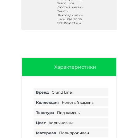
Grand Line
нь
Колотый камень
Design
о-
Шоколадный со
м
швом RAL 7006
392х153х153 мм
Характеристики
Бренд
Grand Line
Коллекция
Колотый камень
Текстура
Под камень
Цвет
Коричневый
Материал
Полипропилен