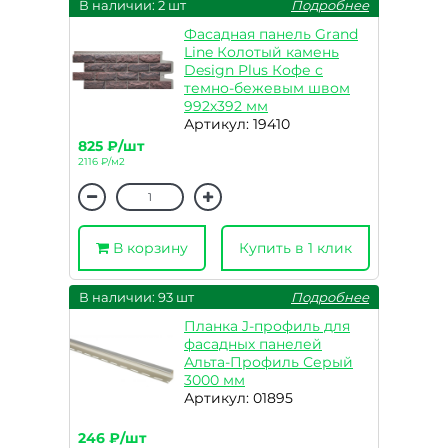
В наличии: 2 шт
Подробнее
Фасадная панель Grand
Line Колотый камень
Design Plus Кофе с
темно-бежевым швом
992х392 мм
Артикул: 19410
825 ₽/шт
2116 ₽/м2
В корзину
Купить в 1 клик
В наличии: 93 шт
Подробнее
Планка J-профиль для
фасадных панелей
Альта-Профиль Серый
3000 мм
Артикул: 01895
246 ₽/шт