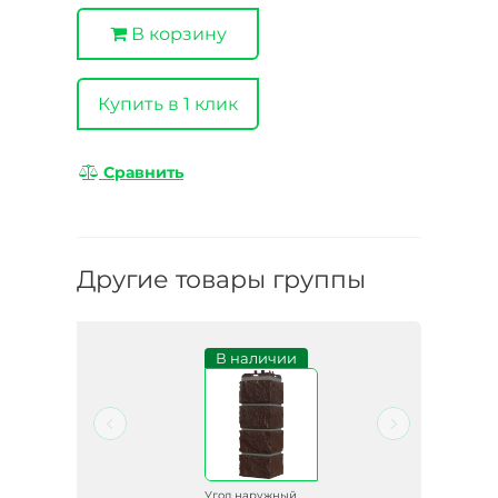
В корзину
Купить в 1 клик
Сравнить
Другие товары группы
В наличии
й
Угол наружный