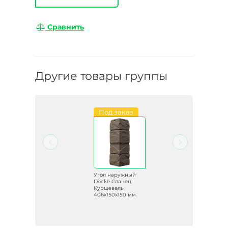
Сравнить
Другие товары группы
Под заказ
й
Угол наружный
Docke Сланец
Куршевель
м
406х150х150 мм