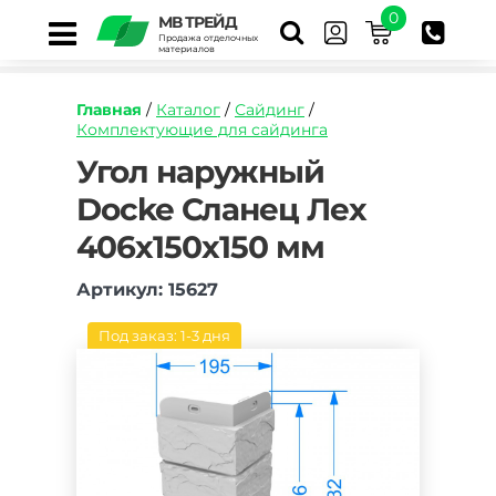
0
МВ ТРЕЙД
Продажа отделочных
материалов
Главная
/
Каталог
/
Сайдинг
/
Комплектующие для сайдинга
https://mvtrade.ru/images/id/normal/ugol-
Угол наружный
naruzhnyj-
Docke Сланец Лех
docke-
slanecz-
406х150х150 мм
lekh.jpg
Артикул: 15627
Под заказ: 1-3 дня