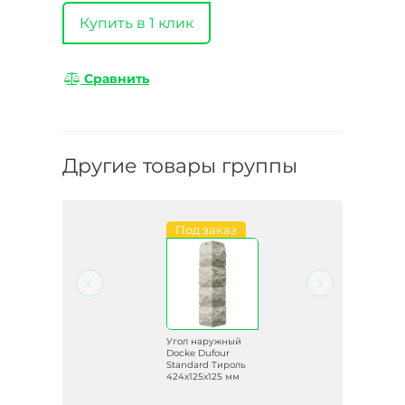
Купить в 1 клик
Сравнить
Другие товары группы
Под заказ
й
Угол наружный
Docke Dufour
ар
Standard Тироль
м
424х125х125 мм