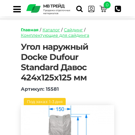
0
МВ ТРЕЙД
Продажа отделочных
материалов
Главная
/
Каталог
/
Сайдинг
/
Комплектующие для сайдинга
https://mvtrade.ru/images/id/normal/ugol-
Угол наружный
naruzhnyj-
Docke Dufour
docke-
dyufur-
Standard Давос
davos.jpg
424х125х125 мм
Артикул: 15581
Под заказ: 1-3 дня