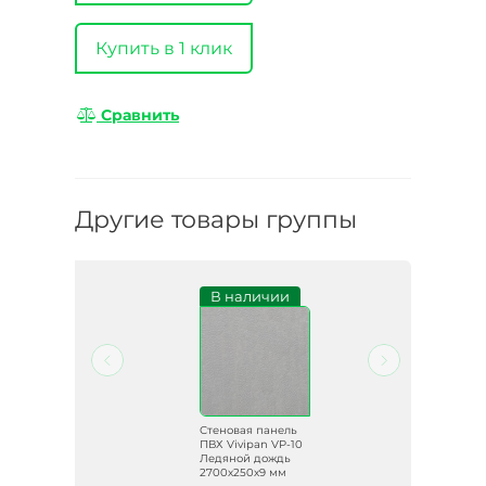
Купить в 1 клик
Сравнить
Другие товары группы
и
В наличии
ль
Стеновая панель
ПВХ Vivipan VP-10
Ледяной дождь
2700х250х9 мм