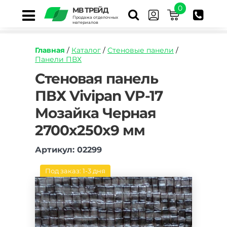
0
МВ ТРЕЙД
Продажа отделочных
материалов
Главная
/
Каталог
/
Стеновые панели
/
Панели ПВХ
https://mvtrade.ru/images/id/normal/stenovaya
Стеновая панель
panel-
ПВХ Vivipan VP-17
pvh-
vivipan-
Мозайка Черная
vp-
17-
2700х250х9 мм
mozayka-
chernaya-
Артикул: 02299
2700h250h9-
mm.jpg
Под заказ: 1-3 дня