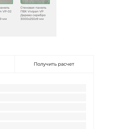
панель
Стеновая панель
Стеновая панель
Стеновая панель
an VP-02
ПВХ Vivipan VP
ПВХ Vivipan VP
ПВХ Vivipan VP-
Дерево серебро
Кипер Голубой
602 Светлая
9 мм
3000х250х9 мм
2700х250х9 мм
магнолия
2700х250х9 мм
Получить расчет