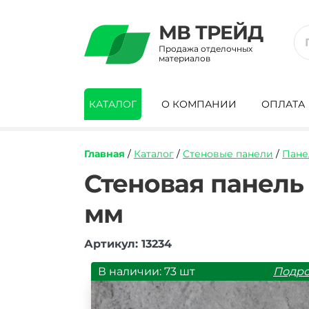
МВ ТРЕЙД
Продажа отделочных
материалов
КАТАЛОГ
О КОМПАНИИ
ОПЛАТА
Главная
/
Каталог
/
Стеновые панели
/
Пане
https://mvtrade.ru/images/id/normal/ste
Стеновая панель
panel-
pvh-
мм
vivipan-
vp-
loft-
Артикул: 13234
temnyy-
2700h250h9-
В наличии: 73 шт
Подр
mm.jpg