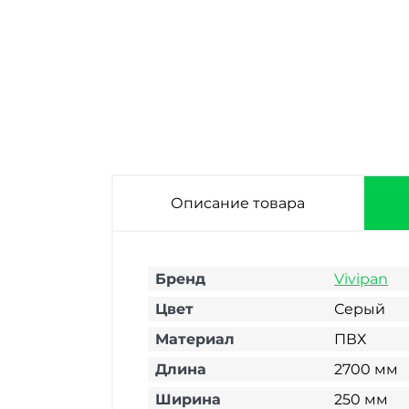
Стеновая панель
Стеновая панель
Стеновая панель
ПВХ Vivipan VP-22
ПВХ Vivipan VP-10
ПВХ Vivipan VP-97
Мист 2700х250х9
Ледяной дождь
Кладка серая
мм
3000х250х9 мм
2700х250х9 мм
Описание товара
Бренд
Vivipan
Цвет
Серый
Материал
ПВХ
Длина
2700 мм
Ширина
250 мм