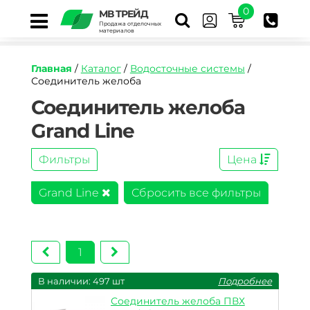
0
МВ ТРЕЙД
Продажа отделочных
материалов
Главная
/
Каталог
/
Водосточные системы
/
Соединитель желоба
Соединитель желоба
Grand Line
Фильтры
Цена
Grand Line
Сбросить все фильтры
1
В наличии: 497 шт
Подробнее
Соединитель желоба ПВХ