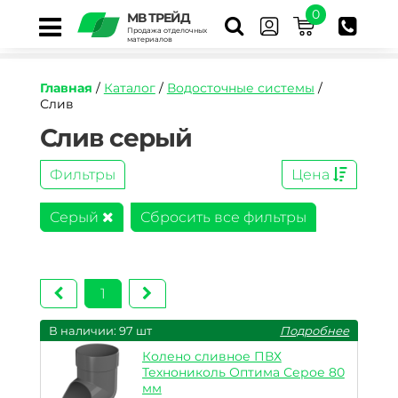
0
МВ ТРЕЙД
Продажа отделочных
материалов
Главная
/
Каталог
/
Водосточные системы
/
Слив
Слив серый
Фильтры
Цена
Серый
Сбросить все фильтры
1
В наличии: 97 шт
Подробнее
Колено сливное ПВХ
Технониколь Оптима Серое 80
мм