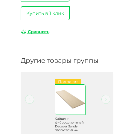
Купить в 1 клик
Сравнить
Другие товары группы
Под заказ
Сайдинг
ный
фиброцементный
Decover Sandy
3600х190х8 мм