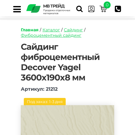
0
МВ ТРЕЙД
Продажа отделочных
материалов
Главная
/
Каталог
/
Сайдинг
/
Фиброцементный сайдинг
https://mvtrade.ru/images/id/normal/sajding-
Сайдинг
fibroczementnyj-
фиброцементный
decover-
yagel-
Decover Yagel
3600kh190kh8-
mm.jpg
3600х190х8 мм
Артикул: 21212
Под заказ: 1-3 дня