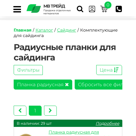
0
МВ ТРЕЙД
Продажа отделочных
материалов
Главная
/
Каталог
/
Сайдинг
/ Комплектующие
для сайдинга
Радиусные планки для
сайдинга
Фильтры
Цена
Планка радиусная
Сбросить все фильтры
1
В наличии: 29 шт
Подробнее
Планка радиусная для