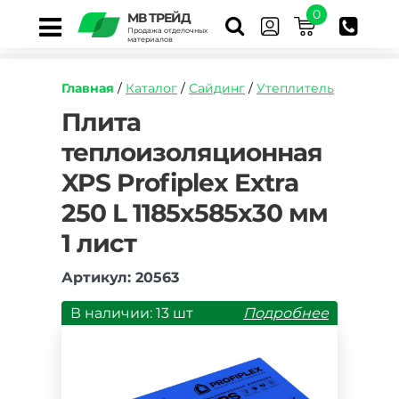
0
МВ ТРЕЙД
Продажа отделочных
материалов
Главная
/
Каталог
/
Сайдинг
/
Утеплитель
https://mvtrade.ru/images/id/normal/plita-
Плита
teploizolyaczionnaya-
теплоизоляционная
xps-
profiplex-
XPS Profiplex Extra
extra-
250-
250 L 1185х585х30 мм
l-
1185kh585kh30-
1 лист
mm-
1-
Артикул: 20563
list.jpg
В наличии: 13 шт
Подробнее