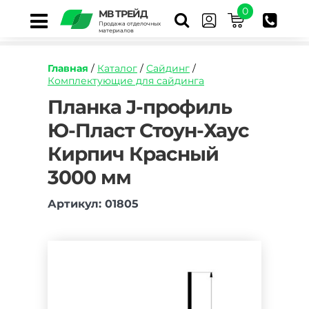
0
МВ ТРЕЙД
Продажа отделочных
материалов
Главная
/
Каталог
/
Сайдинг
/
Комплектующие для сайдинга
https://mvtrade.ru/images/id/normal/planka-
Планка J-профиль
j-
Ю-Пласт Стоун-Хаус
profil-
yu-
Кирпич Красный
plast-
stoun-
3000 мм
haus-
kirpich-
Артикул: 01805
krasnyy.jpg