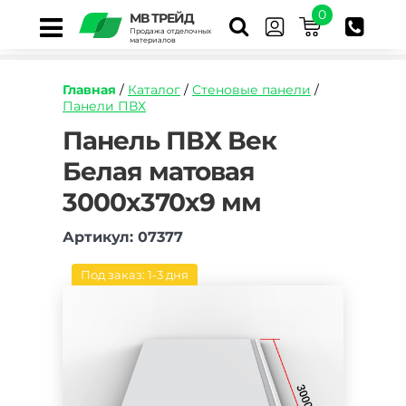
0
МВ ТРЕЙД
Продажа отделочных
материалов
Главная
/
Каталог
/
Стеновые панели
/
Панели ПВХ
https://mvtrade.ru/images/id/normal/panel-
Панель ПВХ Век
pvh-
Белая матовая
vek-
belaya-
3000х370х9 мм
matovaya-
3000h370h9-
mm.jpg
Артикул: 07377
Под заказ: 1-3 дня