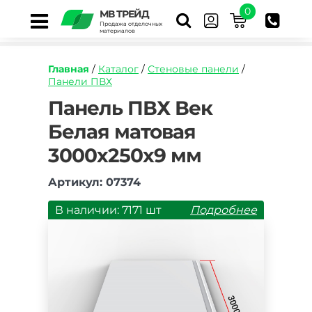
0
МВ ТРЕЙД
Продажа отделочных
материалов
Главная
/
Каталог
/
Стеновые панели
/
Панели ПВХ
https://mvtrade.ru/images/id/normal/panel-
Панель ПВХ Век
pvh-
Белая матовая
vek-
belaya-
3000х250х9 мм
matovaya-
3000h250h9-
mm.jpg
Артикул: 07374
В наличии: 7171 шт
Подробнее