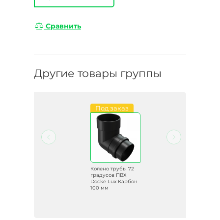
Сравнить
Другие товары группы
и
Под заказ
72
Колено трубы 72
градусов ПВХ
фит
Docke Lux Карбон
100 мм