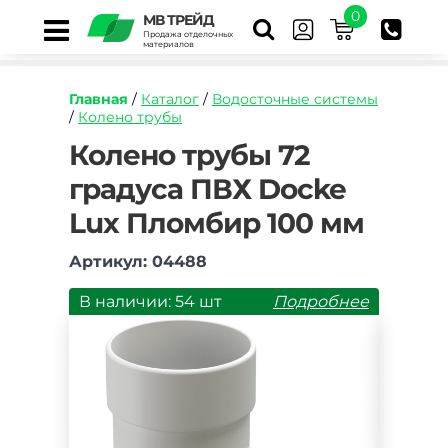
0
МВ ТРЕЙД
Продажа отделочных
материалов
Главная
/
Каталог
/
Водосточные системы
/
Колено трубы
https://mvtrade.ru/images/id/normal/koleno-
Колено трубы 72
truby-
градуса ПВХ Docke
72-
gradusa-
Lux Пломбир 100 мм
pvh-
docke-
lux-
Артикул: 04488
plombir-
100-
В наличии: 54 шт
Подробнее
mm.jpg