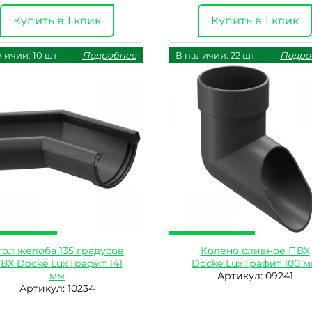
Купить в 1 клик
Купить в 1 клик
личии: 10 шт
Подробнее
В наличии: 22 шт
Подро
гол желоба 135 градусов
Колено сливное ПВХ
ВХ Docke Lux Графит 141
Docke Lux Графит 100 
мм
Артикул: 09241
Артикул: 10234