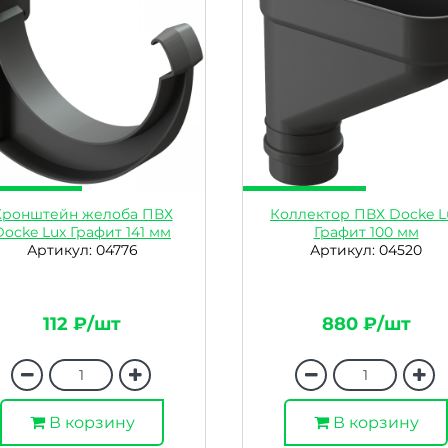
Кронштейн желоба ПВХ
Коллектор ПВХ Docke L
Docke Lux Графит 141 мм
Графит 100 мм
Артикул: 04776
Артикул: 04520
112 ₽/шт
880 ₽/шт
В корзину
В корзину