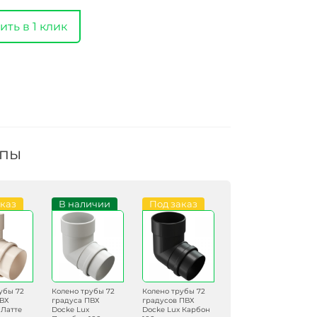
ить в 1 клик
ппы
аказ
В наличии
Под заказ
убы 72
Колено трубы 72
Колено трубы 72
ПВХ
градуса ПВХ
градусов ПВХ
 Латте
Docke Lux
Docke Lux Карбон