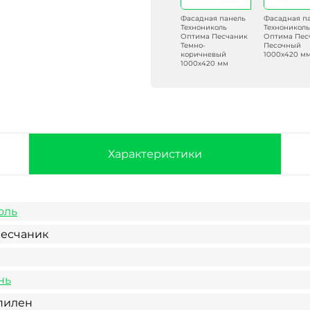
Фасадная панель
Фасадная п
Технониколь
Технониколь
Оптима Песчаник
Оптима Пес
Темно-
Песочный
коричневый
1000х420 м
1000х420 мм
Характеристики
оль
есчаник
нь
пилен