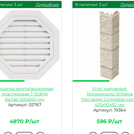
личии: 3 шт
Подробнее
В наличии: 3 шт
Подро
ешетка вентиляционная
Угол наружный
пластиковая T-Siding
Технониколь Оптима
Белая 550х550 мм
Песчаник Слоновая кос
Артикул: 02767
420х92х92 мм
Артикул: 19364
4870 ₽/шт
596 ₽/шт