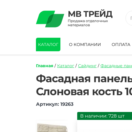
МВ ТРЕЙД
Продажа отделочных
материалов
КАТАЛОГ
О КОМПАНИИ
ОПЛАТА
Главная
/
Каталог
/
Сайдинг
/
Фасадные пан
https://mvtrade.ru/images/id/normal/fas
Фасадная панель
panel-
tekhnonikol-
Слоновая кость 
optima-
peschanik-
slonovaya-
Артикул: 19263
kost-
1000h420-
В наличии: 728 шт
mm.jpg