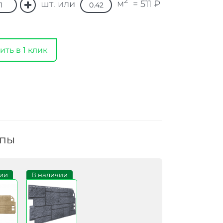
2
м
шт. или
=
511
₽
ить в 1 клик
ппы
ии
В наличии