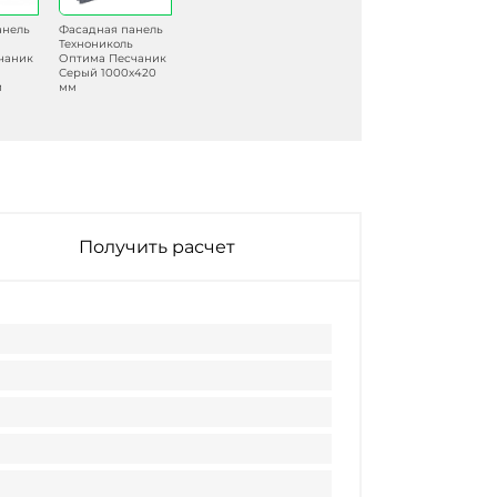
анель
Фасадная панель
Технониколь
чаник
Оптима Песчаник
Серый 1000х420
м
мм
Получить расчет