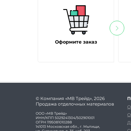
Оформите заказ
© Компания «МВ Трейд», 2026
П
Продажа отделочных материалов
О
ООО «МВ Трейд»
О
ИНН/КПП 5029241304/502901001
ОГРН 1195081010288
Д
141013 Московская обл., г. Мытищи,
О
ул. Силикатная, д. 36, каб. 203