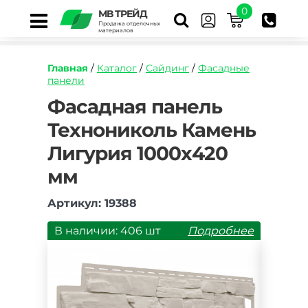
0
МВ ТРЕЙД
Продажа отделочных
материалов
Главная
/
Каталог
/
Сайдинг
/
Фасадные
панели
https://mvtrade.ru/images/id/normal/fasadnaya
Фасадная панель
panel-
Технониколь Камень
tekhnonikol-
kamen-
Лигурия 1000х420
liguriya-
1000h420-
мм
mm.jpg
Артикул: 19388
В наличии: 406 шт
Подробнее