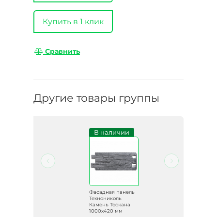
Купить в 1 клик
Сравнить
Другие товары группы
и
В наличии
ель
Фасадная панель
Технониколь
я
Камень Тоскана
1000х420 мм