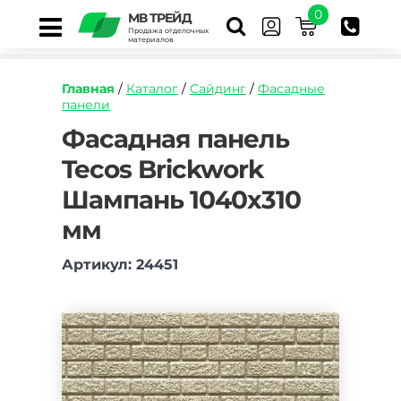
0
МВ ТРЕЙД
Продажа отделочных
материалов
Главная
/
Каталог
/
Сайдинг
/
Фасадные
панели
https://mvtrade.ru/images/id/normal/fasadnaya
Фасадная панель
panel-
Tecos Brickwork
tecos-
brickwork-
Шампань 1040х310
shampan-
1140h350mm.jpg
мм
Артикул: 24451