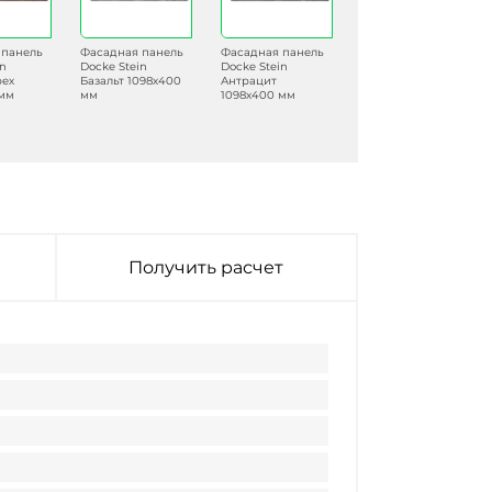
 панель
Фасадная панель
Фасадная панель
Фасадная панель
in
Docke Stein
Docke Stein
Docke Stein
рех
Базальт 1098х400
Антрацит
Янтарный
 мм
мм
1098х400 мм
1098х400 мм
Получить расчет