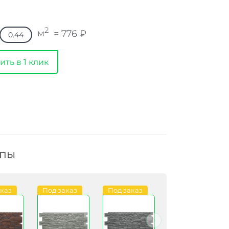
2
м
=
776
₽
ить в 1 клик
ппы
аказ
Под заказ
Под заказ
В наличии