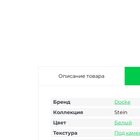
Фасадная панель
Фасадная панель
Docke Stein
Docke Stein
Темный орех
Базальт 1098х400
1098х400 мм
мм
Описание товара
Бренд
Docke
Коллекция
Stein
Цвет
Белый
Текстура
Под каме