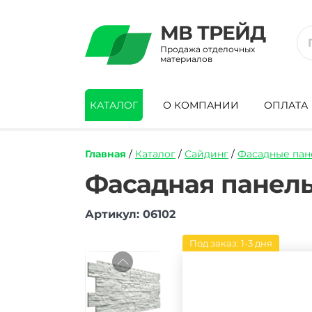
МВ ТРЕЙД
Продажа отделочных
материалов
КАТАЛОГ
О КОМПАНИИ
ОПЛАТА
Главная
/
Каталог
/
Сайдинг
/
Фасадные пан
https://mvtrade.ru/images/id/normal/fas
Фасадная панель
panel-
docke-
Артикул: 06102
stein-
molochnyy.jpg
Под заказ: 1-3 дня