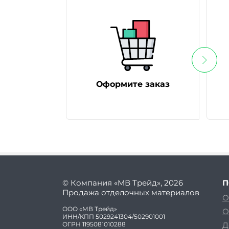
Оформите заказ
© Компания «МВ Трейд», 2026
П
Продажа отделочных материалов
О
ООО «МВ Трейд»
О
ИНН/КПП 5029241304/502901001
ОГРН 1195081010288
Д