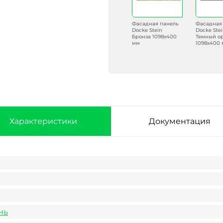
Фасадная панель
Фасадная панель
Фасадная панель
Фасадная
Docke Stein
Docke Stein
Docke Stein
Docke Ste
Антрацит
Янтарный
Бронза 1098х400
Темный о
1098х400 мм
1098х400 мм
мм
1098х400
Характеристики
Документация
нь