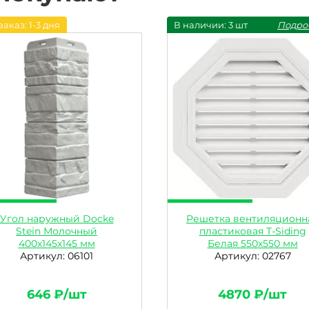
заказ: 1-3 дня
В наличии: 3 шт
Подро
Угол наружный Docke
Решетка вентиляционн
Stein Молочный
пластиковая T-Siding
400х145х145 мм
Белая 550х550 мм
Артикул: 06101
Артикул: 02767
646 ₽/шт
4870 ₽/шт