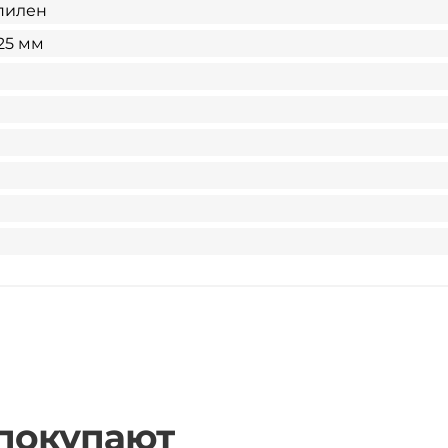
пилен
25 мм
 покупают