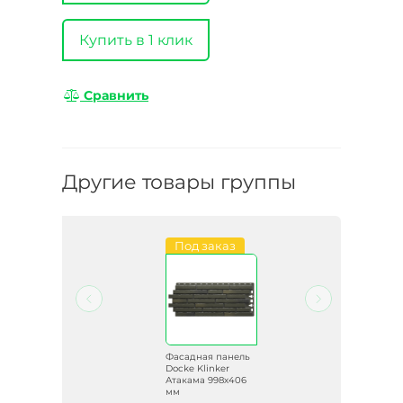
Купить в 1 клик
Сравнить
Другие товары группы
Под заказ
ель
Фасадная панель
Docke Klinker
406
Атакама 998х406
мм