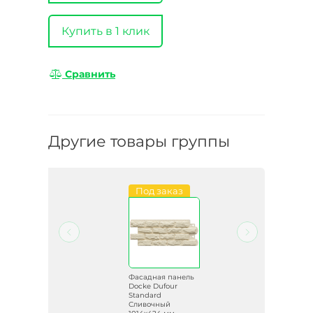
Купить в 1 клик
Сравнить
Другие товары группы
Под заказ
ель
Фасадная панель
Docke Dufour
ден
Standard
Сливочный