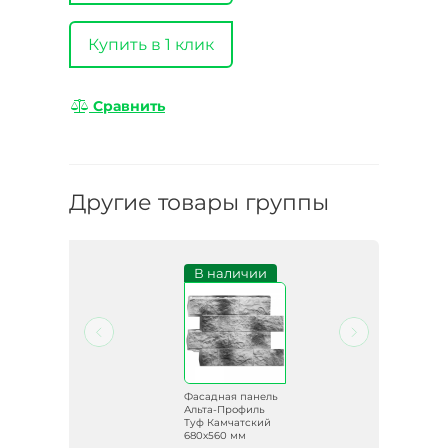
Купить в 1 клик
Сравнить
Другие товары группы
В наличии
ель
Фасадная панель
ь
Альта-Профиль
ий
Туф Камчатский
680х560 мм