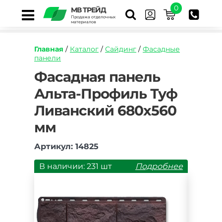
0
МВ ТРЕЙД
Продажа отделочных
материалов
Главная
/
Каталог
/
Сайдинг
/
Фасадные
панели
https://mvtrade.ru/images/id/normal/fasadnaya
Фасадная панель
panel-
Альта-Профиль Туф
alta-
profil-
Ливанский 680х560
tuf-
livanskiy-
мм
796h591-
mm.jpg
Артикул: 14825
В наличии: 231 шт
Подробнее